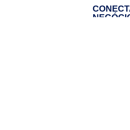
CONECT
NEGÓCI
EM
TODO
O
BRASIL
Fundada em
1984, a
Transportes
Spolier se
tornou
referência no
transporte
especializado
para cargas
que exigem
certificações
especiais.
Com uma frota
moderna e